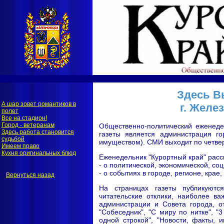
Здесь В
А шар зовет романтиков в
г. Желе
полет
Все на стадион!
Город - ветеранам
Общественно-политический еженеде
Здесь работа становится
газеты является администрация г
судьбой
имуществом). СМИ выходит по четве
Имеем право
Кухня оригинальных блюд
Еженедельник "Курортный край" расс
- о политической, экономической, со
- о событиях в городе, регионе, крае,
Вернуться назад
На страницах газеты публикуются
читательские отклики, наиболее в
администрации и Совета города, о
"Собеседник", "С миру по нитке", "
одной строкой", "Новости, факты, 